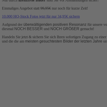
Nur durch
lizenzfreie Bilder
sind Sie vor Abmahnungen sicher!
Einmaliges Angebot statt
99,95€
nur noch für kurze Zeit!
10.000 HQ-Stock Fotos jetzt für nur 34,95€ sichern
Aufgrund der
überwältigenden positiven Resonanz
für unsere vo
diesmal
NOCH BESSER
und
NOCH GRÖßER
gemacht!
Handeln Sie jetzt & sichern Sie sich Ihren sofortigen Zugang zu ein
und die die am
meisten gesuchtesten Bilder der letzten Jahre
si