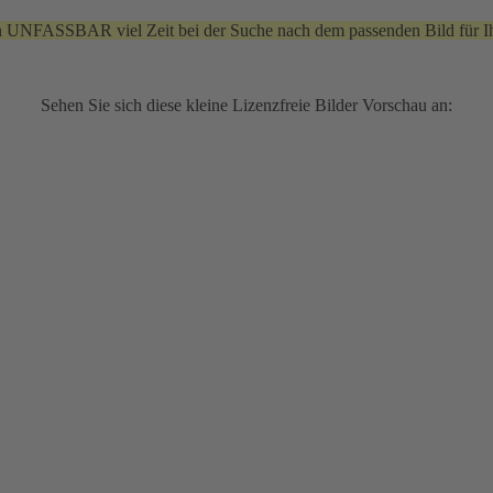
n UNFASSBAR viel Zeit bei der Suche nach dem passenden Bild für Ih
Sehen Sie sich diese kleine Lizenzfreie Bilder Vorschau an: