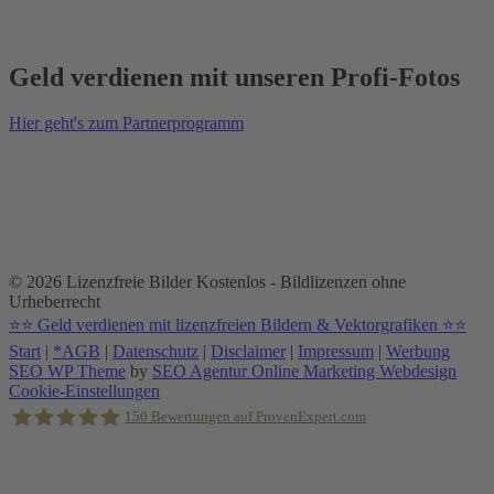
Geld verdienen mit unseren Profi-Fotos
Hier geht's zum Partnerprogramm
© 2026
Lizenzfreie Bilder Kostenlos - Bildlizenzen ohne
Urheberrecht
⭐⭐
Geld verdienen mit lizenzfreien Bildern & Vektorgrafiken
⭐⭐
Start
|
*AGB
|
Datenschutz
|
Disclaimer
|
Impressum
|
Werbung
SEO WP Theme
by
SEO Agentur Online Marketing Webdesign
Nach
Cookie-Einstellungen
oben
150
Bewertungen auf ProvenExpert.com
scrollen
Holger Korsten