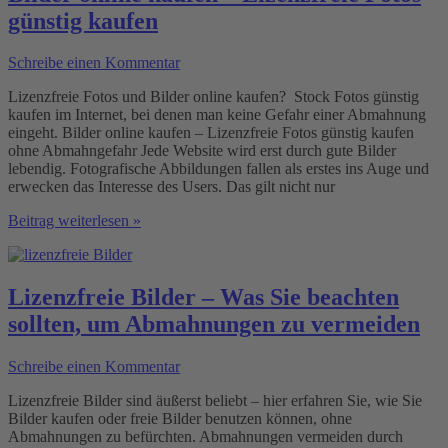
Lizenzfreie
günstig kaufen
Fotos
für
die
Schreibe einen Kommentar
Homepage
Lizenzfreie Fotos und Bilder online kaufen? Stock Fotos günstig
kaufen im Internet, bei denen man keine Gefahr einer Abmahnung
eingeht. Bilder online kaufen – Lizenzfreie Fotos günstig kaufen
ohne Abmahngefahr Jede Website wird erst durch gute Bilder
lebendig. Fotografische Abbildungen fallen als erstes ins Auge und
erwecken das Interesse des Users. Das gilt nicht nur
Bilder
Beitrag weiterlesen »
online
kaufen
–
Lizenzfreie
Lizenzfreie Bilder – Was Sie beachten
Fotos
sollten, um Abmahnungen zu vermeiden
günstig
kaufen
Schreibe einen Kommentar
Lizenzfreie Bilder sind äußerst beliebt – hier erfahren Sie, wie Sie
Bilder kaufen oder freie Bilder benutzen können, ohne
Abmahnungen zu befürchten. Abmahnungen vermeiden durch