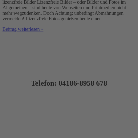
lizenzfreie Bilder Lizenzfreie Bilder – oder Bilder und Fotos im
Allgemeinen – sind heute von Webseiten und Printmedien nicht
mehr wegzudenken. Doch Achtung: unbedingt Abmahnungen
vermeiden! Lizenzfreie Fotos genießen heute einen
Lizenzfreie
Beitrag weiterlesen »
Bilder
–
Was
Sie
beachten
sollten,
um
Abmahnungen
zu
Telefon: 0
4186-8958 678
vermeiden