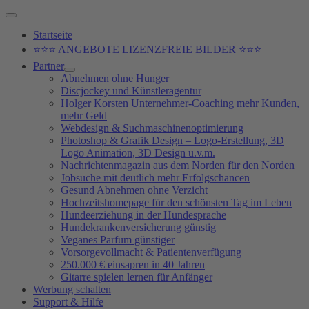
Zum
Above
Inhalt
Header
Startseite
springen
⭐⭐⭐ ANGEBOTE LIZENZFREIE BILDER ⭐⭐⭐
Partner
Abnehmen ohne Hunger
Discjockey und Künstleragentur
Holger Korsten Unternehmer-Coaching mehr Kunden,
mehr Geld
Webdesign & Suchmaschinenoptimierung
Photoshop & Grafik Design – Logo-Erstellung, 3D
Logo Animation, 3D Design u.v.m.
Nachrichtenmagazin aus dem Norden für den Norden
Jobsuche mit deutlich mehr Erfolgschancen
Gesund Abnehmen ohne Verzicht
Hochzeitshomepage für den schönsten Tag im Leben
Hundeerziehung in der Hundesprache
Hundekrankenversicherung günstig
Veganes Parfum günstiger
Vorsorgevollmacht & Patientenverfügung
250.000 € einsapren in 40 Jahren
Gitarre spielen lernen für Anfänger
Werbung schalten
Support & Hilfe