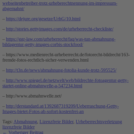
webseitenbetreiber-trotz-urheberechtnennung-im-impressum-
abgemahnt/
–
https://dejure.org/gesetze/UrhG/10.html
–
http://stories.gettyimages.com/de/urheberrecht-checkliste/
–
https://ggr-law.com/urheberrecht/faq/was-tun-abmahnung-
bildagentur-getty-images-corbis-stockfood/
– https://www.medienrecht-urheberrecht.de/fotorecht-bildrecht/163-
fremde-fotos-rechtlich-sicher-verwenden.html
–
http://t3n.de/news/abmahnung-fotolia-kunde-trotz-595525/
–
http://www.spiegel.de/netzwelt/web/bildrechte-fotoagentur-getty-
startet-online-abmahnwelle-a-547234.html
– http://www.abmahnwelle.net/
–
http://derstandard.at/1392687319209/Ueberraschung-Getty-
Images-bietet-Fotos-ab-sofort-kostenfrei-an
Tags:
Abmahnung
,
Lizenzfreie Bilder
,
Urheberrechtsverletzung
lizenzfreie Bilder
←
Vorheriger Beitrag