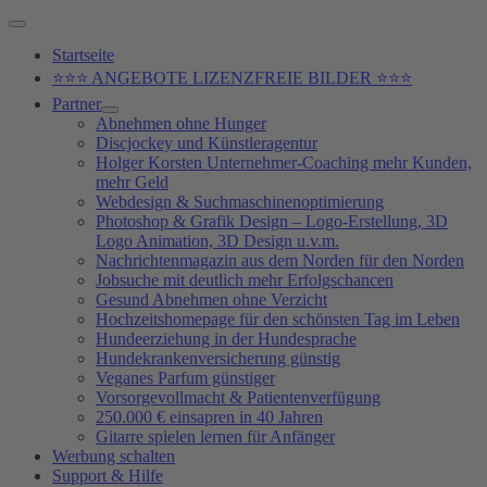
Zum
Above
Inhalt
Header
Startseite
springen
⭐⭐⭐ ANGEBOTE LIZENZFREIE BILDER ⭐⭐⭐
Partner
Abnehmen ohne Hunger
Discjockey und Künstleragentur
Holger Korsten Unternehmer-Coaching mehr Kunden,
mehr Geld
Webdesign & Suchmaschinenoptimierung
Photoshop & Grafik Design – Logo-Erstellung, 3D
Logo Animation, 3D Design u.v.m.
Nachrichtenmagazin aus dem Norden für den Norden
Jobsuche mit deutlich mehr Erfolgschancen
Gesund Abnehmen ohne Verzicht
Hochzeitshomepage für den schönsten Tag im Leben
Hundeerziehung in der Hundesprache
Hundekrankenversicherung günstig
Veganes Parfum günstiger
Vorsorgevollmacht & Patientenverfügung
250.000 € einsapren in 40 Jahren
Gitarre spielen lernen für Anfänger
Werbung schalten
Support & Hilfe