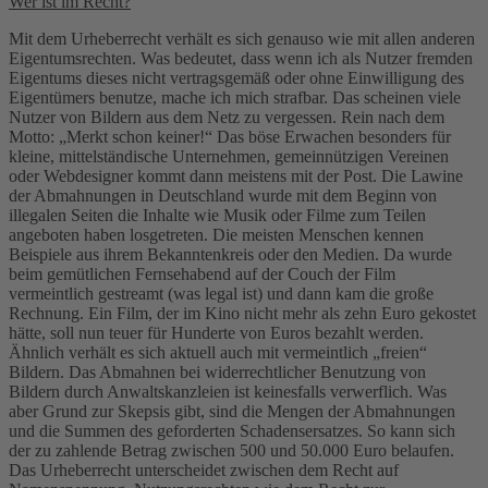
Wer ist im Recht?
Mit dem Urheberrecht verhält es sich genauso wie mit allen anderen
Eigentumsrechten. Was bedeutet, dass wenn ich als Nutzer fremden
Eigentums dieses nicht vertragsgemäß oder ohne Einwilligung des
Eigentümers benutze, mache ich mich strafbar. Das scheinen viele
Nutzer von Bildern aus dem Netz zu vergessen. Rein nach dem
Motto: „Merkt schon keiner!“ Das böse Erwachen besonders für
kleine, mittelständische Unternehmen, gemeinnützigen Vereinen
oder Webdesigner kommt dann meistens mit der Post. Die Lawine
der Abmahnungen in Deutschland wurde mit dem Beginn von
illegalen Seiten die Inhalte wie Musik oder Filme zum Teilen
angeboten haben losgetreten. Die meisten Menschen kennen
Beispiele aus ihrem Bekanntenkreis oder den Medien. Da wurde
beim gemütlichen Fernsehabend auf der Couch der Film
vermeintlich gestreamt (was legal ist) und dann kam die große
Rechnung. Ein Film, der im Kino nicht mehr als zehn Euro gekostet
hätte, soll nun teuer für Hunderte von Euros bezahlt werden.
Ähnlich verhält es sich aktuell auch mit vermeintlich „freien“
Bildern. Das Abmahnen bei widerrechtlicher Benutzung von
Bildern durch Anwaltskanzleien ist keinesfalls verwerflich. Was
aber Grund zur Skepsis gibt, sind die Mengen der Abmahnungen
und die Summen des geforderten Schadensersatzes. So kann sich
der zu zahlende Betrag zwischen 500 und 50.000 Euro belaufen.
Das Urheberrecht unterscheidet zwischen dem Recht auf