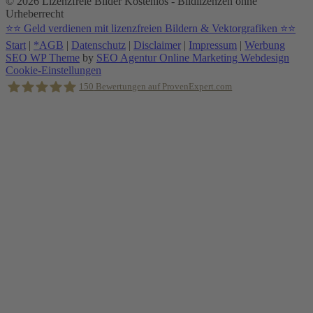
© 2026
Lizenzfreie Bilder Kostenlos - Bildlizenzen ohne
Urheberrecht
⭐⭐
Geld verdienen mit lizenzfreien Bildern & Vektorgrafiken
⭐⭐
Start
|
*AGB
|
Datenschutz
|
Disclaimer
|
Impressum
|
Werbung
SEO WP Theme
by
SEO Agentur Online Marketing Webdesign
Nach
Cookie-Einstellungen
oben
150
Bewertungen auf ProvenExpert.com
scrollen
Holger Korsten