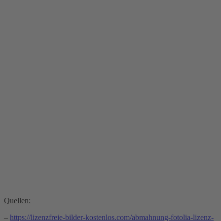
Quellen:
–
https://lizenzfreie-bilder-kostenlos.com/abmahnung-fotolia-lizenz-